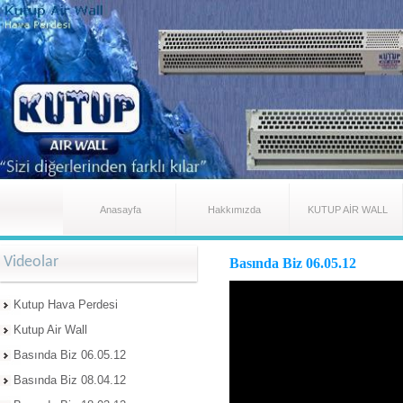
Anasayfa
Hakkımızda
KUTUP AİR WALL
Videolar
Basında Biz 06.05.12
Kutup Hava Perdesi
Kutup Air Wall
Basında Biz 06.05.12
Basında Biz 08.04.12