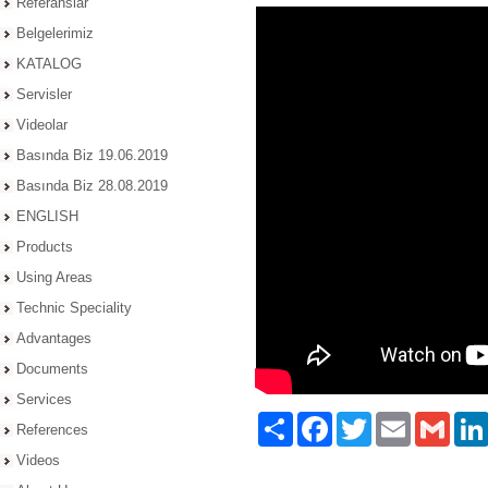
Referanslar
Belgelerimiz
KATALOG
Servisler
Videolar
Basında Biz 19.06.2019
Basında Biz 28.08.2019
ENGLISH
Products
Using Areas
Technic Speciality
Advantages
Documents
Services
Paylaş
Facebook
Twitter
Email
Gmail
References
Videos