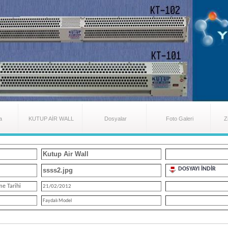
a
KUTUP AİR WALL
Dosyalar
Foto Galeri
Z
Kutup Air Wall
DOSYAYI İNDİR
ssss2.jpg
me Tarihi
21/02/2012
Faydalı Model