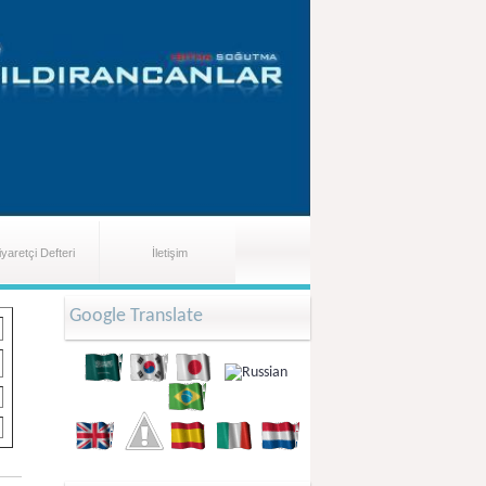
iyaretçi Defteri
İletişim
Google Translate