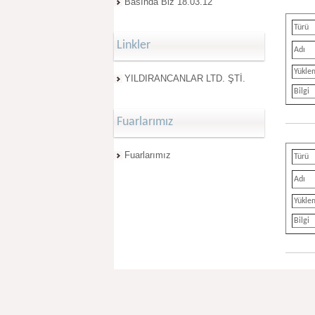
Basında Biz 18.03.12
Türü
Linkler
Adı
Yükle
YILDIRANCANLAR LTD. ŞTİ.
Bilgi
Fuarlarımız
Fuarlarımız
Türü
Adı
Yükle
Bilgi