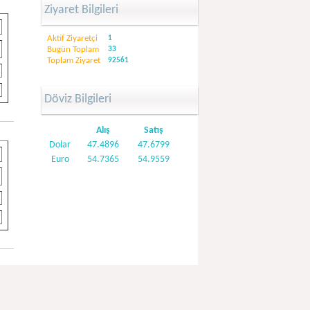
Ziyaret Bilgileri
Aktif Ziyaretçi
1
Bugün Toplam
33
Toplam Ziyaret
92561
Döviz Bilgileri
Alış
Satış
Dolar
47.4896
47.6799
Euro
54.7365
54.9559